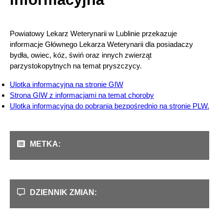
Powiatowy Lekarz Weterynarii w Lublinie przekazuje
informacje Głównego Lekarza Weterynarii dla posiadaczy
bydła, owiec, kóz, świń oraz innych zwierząt
parzystokopytnych na temat pryszczycy.
Ulotka informacyjna na stronie GIW
Strona GIW z informacjami na temat choroby
Ulotka informacyjna do pobrania bezpośrednio na stronie PLW.
METKA:
DZIENNIK ZMIAN: