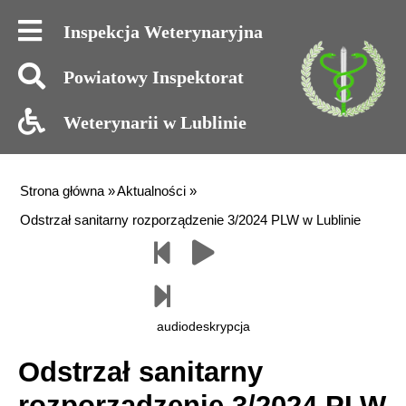
Inspekcja Weterynaryjna
Powiatowy
Inspektorat
Weterynarii w Lublinie
Strona główna
»
Aktualności
»
Odstrzał sanitarny rozporządzenie 3/2024 PLW w Lublinie
Poprzedni paragraf
Czytaj
Następny paragraf
audiodeskrypcja
Odstrzał sanitarny
rozporządzenie 3/2024 PLW